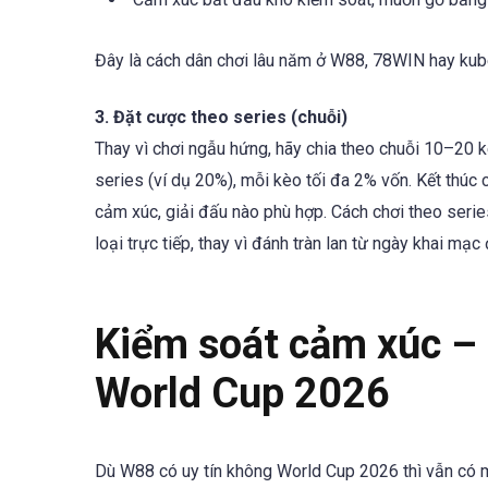
Đây là cách dân chơi lâu năm ở W88, 78WIN hay kube
3. Đặt cược theo series (chuỗi)
Thay vì chơi ngẫu hứng, hãy chia theo chuỗi 10–20 k
series (ví dụ 20%), mỗi kèo tối đa 2% vốn. Kết thúc ch
cảm xúc, giải đấu nào phù hợp. Cách chơi theo seri
loại trực tiếp, thay vì đánh tràn lan từ ngày khai mạc
Kiểm soát cảm xúc – 
World Cup 2026
Dù W88 có uy tín không World Cup 2026 thì vẫn có m