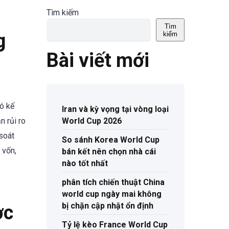
Tìm kiếm
Tìm
g
kiếm
Bài viết mới
ó kế
Iran và kỳ vọng tại vòng loại
n rủi ro
World Cup 2026
soát
So sánh Korea World Cup
 vốn,
bán kết nên chọn nhà cái
nào tốt nhất
phân tích chiến thuật China
world cup ngày mai không
bị chặn cập nhật ổn định
ợc
Tỷ lệ kèo France World Cup