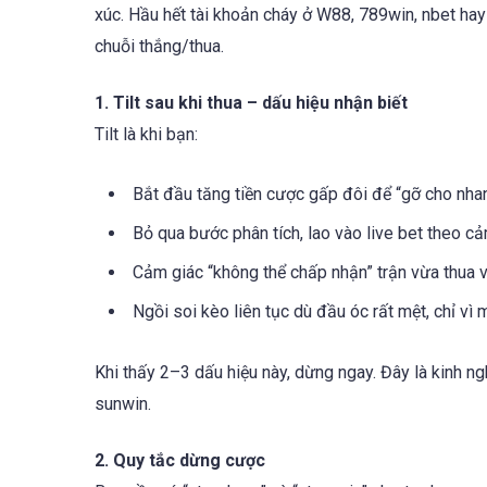
xúc. Hầu hết tài khoản cháy ở W88, 789win, nbet hay
chuỗi thắng/thua.
1. Tilt sau khi thua – dấu hiệu nhận biết
Tilt là khi bạn:
Bắt đầu tăng tiền cược gấp đôi để “gỡ cho nhan
Bỏ qua bước phân tích, lao vào live bet theo cả
Cảm giác “không thể chấp nhận” trận vừa thua v
Ngồi soi kèo liên tục dù đầu óc rất mệt, chỉ vì 
Khi thấy 2–3 dấu hiệu này, dừng ngay. Đây là kinh ngh
sunwin.
2. Quy tắc dừng cược