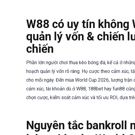
W88 có uy tín không
quản lý vốn & chiến 
chiến
Phần lớn người chơi thua kèo bóng đá, kể cả ở nhữn
hoạch quản lý vốn rõ ràng. Họ cược theo cảm xúc, tăng
cho mỗi ngày. Đến mùa World Cup 2026, lượng trận đ
cảm xúc, tài khoản dù ở W88, 188bet hay fun88 cũng b
chọn cược, kiểm soát cảm xúc và tối ưu ROI, dựa tr
Nguyên tắc bankroll