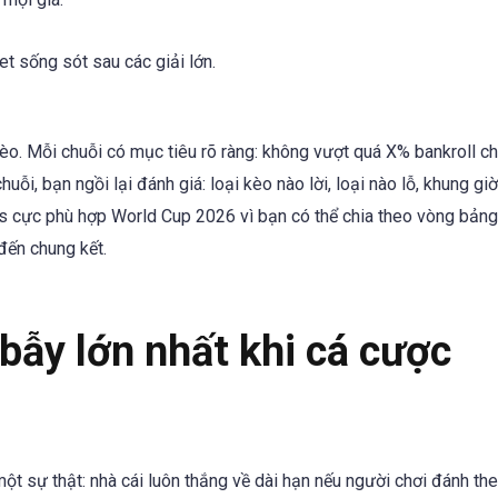
t sống sót sau các giải lớn.
èo. Mỗi chuỗi có mục tiêu rõ ràng: không vượt quá X% bankroll c
uỗi, bạn ngồi lại đánh giá: loại kèo nào lời, loại nào lỗ, khung gi
es cực phù hợp World Cup 2026 vì bạn có thể chia theo vòng bảng
 đến chung kết.
bẫy lớn nhất khi cá cược
ột sự thật: nhà cái luôn thắng về dài hạn nếu người chơi đánh t