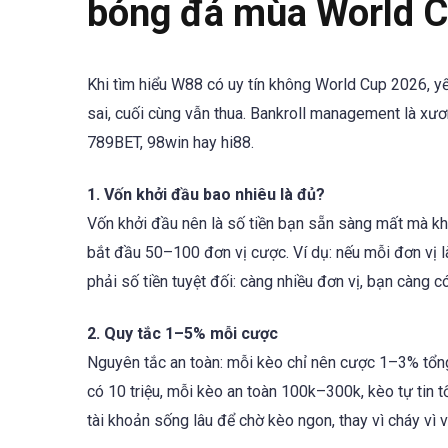
bóng đá mùa World 
Khi tìm hiểu W88 có uy tín không World Cup 2026, yếu
sai, cuối cùng vẫn thua. Bankroll management là xư
789BET, 98win hay hi88.
1. Vốn khởi đầu bao nhiêu là đủ?
Vốn khởi đầu nên là số tiền bạn sẵn sàng mất mà kh
bắt đầu 50–100 đơn vị cược. Ví dụ: nếu mỗi đơn vị l
phải số tiền tuyệt đối: càng nhiều đơn vị, bạn càng 
2. Quy tắc 1–5% mỗi cược
Nguyên tắc an toàn: mỗi kèo chỉ nên cược 1–3% tổng 
có 10 triệu, mỗi kèo an toàn 100k–300k, kèo tự tin
tài khoản sống lâu để chờ kèo ngon, thay vì cháy vì v