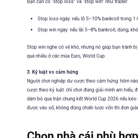
Bạn cần có “stop loss” và “stop win” như trader:
Stop loss ngày: nếu lỗ 5–10% bankroll trong 1
Stop win ngày: nếu lãi 5–8% bankroll, dừng, khóa
Stop win nghe có vẻ khó, nhưng nó giúp bạn tránh bị
quá nhiều ở các mùa Euro, World Cup.
3. Kỷ luật vs cảm hứng
Người chơi nghiệp dư cược theo cảm hứng: hôm nào rả
cược theo kỷ luật: chỉ chơi đúng giải mình am hiểu, đ
dám bỏ qua trận chung kết World Cup 2026 nếu kèo kh
được vào sổ, không đúng chiến lược vốn thì đơn giản
Chọn nhà cái phù hợp