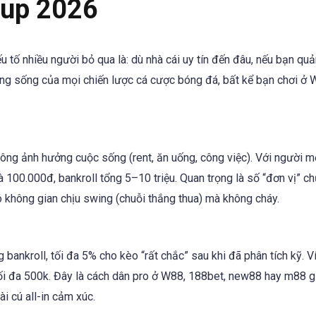
Cup 2026
 tố nhiều người bỏ qua là: dù nhà cái uy tín đến đâu, nếu bạn quả
ơng sống của mọi chiến lược cá cược bóng đá, bất kể bạn chơi ở 
ông ảnh hưởng cuộc sống (rent, ăn uống, công việc). Với người m
à 100.000đ, bankroll tổng 5–10 triệu. Quan trọng là số “đơn vị” c
có không gian chịu swing (chuỗi thắng thua) mà không cháy.
bankroll, tối đa 5% cho kèo “rất chắc” sau khi đã phân tích kỹ. V
 tối đa 500k. Đây là cách dân pro ở W88, 188bet, new88 hay m88 
ài cú all-in cảm xúc.