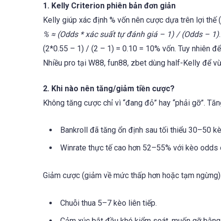
1. Kelly Criterion phiên bản đơn giản
Kelly giúp xác định % vốn nên cược dựa trên lợi thế
% ≈ (Odds * xác suất tự đánh giá – 1) / (Odds – 1)
(2*0.55 – 1) / (2 – 1) = 0.10 = 10% vốn. Tuy nhiên đ
Nhiều pro tại W88, fun88, zbet dùng half-Kelly để v
2. Khi nào nên tăng/giảm tiền cược?
Không tăng cược chỉ vì “đang đỏ” hay “phải gỡ”. Tăng
Bankroll đã tăng ổn định sau tối thiểu 30–50 kè
Winrate thực tế cao hơn 52–55% với kèo odds 
Giảm cược (giảm về mức thấp hơn hoặc tạm ngừng) 
Chuỗi thua 5–7 kèo liên tiếp.
Cảm xúc bắt đầu khó kiểm soát, muốn gỡ bằng 