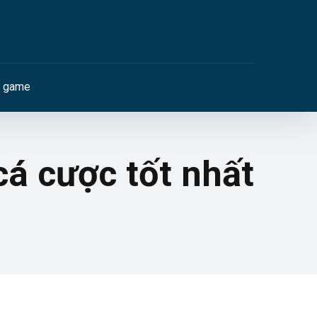
c game
cá cược tốt nhất