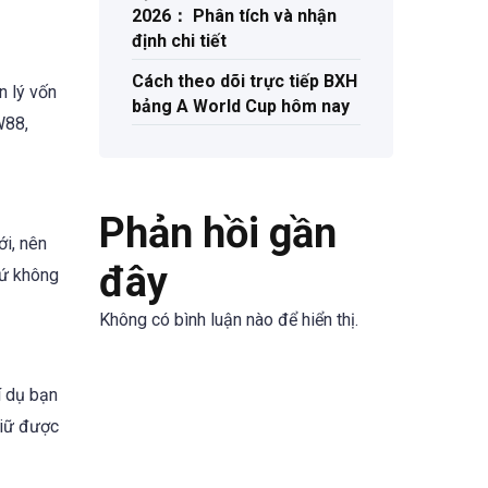
2026： Phân tích và nhận
định chi tiết
Cách theo dõi trực tiếp BXH
n lý vốn
bảng A World Cup hôm nay
W88,
Phản hồi gần
ới, nên
đây
hứ không
Không có bình luận nào để hiển thị.
í dụ bạn
giữ được