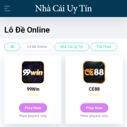
Lô Đề Online
All
Lô Đề Online
Nhà Cái Uy Tín
Thể Thao
99Win
CE88
Play Now
Play Now
*New players only
*New players only