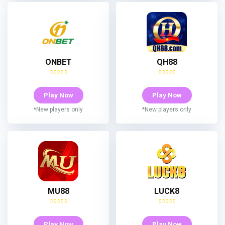
ONBET
QH88
Play Now
Play Now
*New players only
*New players only
MU88
LUCK8
Play Now
Play Now