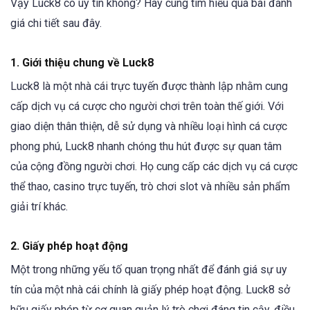
Vậy Luck8 có uy tín không? Hãy cùng tìm hiểu qua bài đánh
giá chi tiết sau đây.
1. Giới thiệu chung về Luck8
Luck8 là một nhà cái trực tuyến được thành lập nhằm cung
cấp dịch vụ cá cược cho người chơi trên toàn thế giới. Với
giao diện thân thiện, dễ sử dụng và nhiều loại hình cá cược
phong phú, Luck8 nhanh chóng thu hút được sự quan tâm
của cộng đồng người chơi. Họ cung cấp các dịch vụ cá cược
thể thao, casino trực tuyến, trò chơi slot và nhiều sản phẩm
giải trí khác.
2. Giấy phép hoạt động
Một trong những yếu tố quan trọng nhất để đánh giá sự uy
tín của một nhà cái chính là giấy phép hoạt động. Luck8 sở
hữu giấy phép từ cơ quan quản lý trò chơi đáng tin cậy, điều