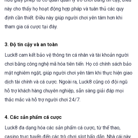
này cho thấy họ hoạt động hợp pháp và tuân thủ các quy
định cần thiết. Điều này giúp người chơi yên tâm hơn khi
tham gia cá cược tại đây.
3. Độ tin cậy và an toàn
Luck8 cam kết bảo vệ thông tin cá nhân và tài khoản người
chơi bằng công nghệ mã hóa tiên tiến. Họ có chính sách bảo
mật nghiêm ngặt, giúp người chơi yên tâm khi thực hiện giao
dịch tài chính và cá cược. Ngoài ra, Luck8 cũng có đội ngũ
hỗ trợ khách hàng chuyên nghiệp, sẵn sàng giải đáp mọi
thắc mắc và hỗ trợ người chơi 24/7.
4. Các sản phẩm cá cược
Luck8 đa dạng hóa các sản phẩm cá cược, từ thể thao,
casino trực tuyến đến các trò chơi slot hấp dẫn. Nhà cái này