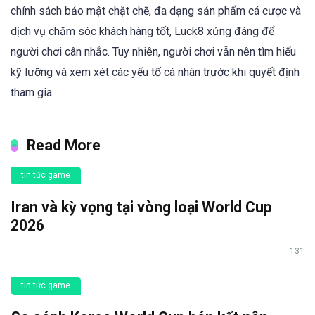
chính sách bảo mật chặt chẽ, đa dạng sản phẩm cá cược và
dịch vụ chăm sóc khách hàng tốt, Luck8 xứng đáng để
người chơi cân nhắc. Tuy nhiên, người chơi vẫn nên tìm hiểu
kỹ lưỡng và xem xét các yếu tố cá nhân trước khi quyết định
tham gia.
Read More
tin tức game
Iran và kỳ vọng tại vòng loại World Cup
2026
131
tin tức game