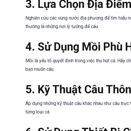
3. Lựa Chọn Địa Điể
Nghiên cứu các vùng nước địa phương để tìm hiểu nơ
thường là những nơi lý tưởng để câu.
4. Sử Dụng Mồi Phù 
Mồi là yếu tố quyết định trong việc thu hút cá. Hãy 
bạn muốn câu.
5. Kỹ Thuật Câu Thô
Áp dụng những kỹ thuật câu khác nhau như câu trực ti
từng loại cá.