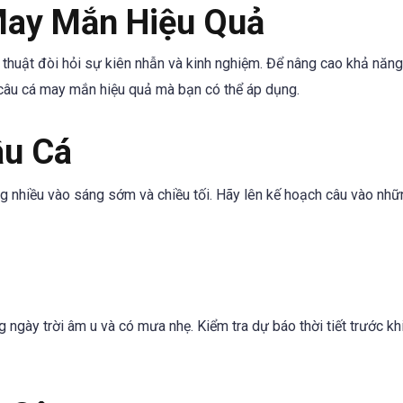
May Mắn Hiệu Quả
 thuật đòi hỏi sự kiên nhẫn và kinh nghiệm. Để nâng cao khả năng
 câu cá may mắn hiệu quả mà bạn có thể áp dụng.
âu Cá
ng nhiều vào sáng sớm và chiều tối. Hãy lên kế hoạch câu vào nhữ
ngày trời âm u và có mưa nhẹ. Kiểm tra dự báo thời tiết trước khi