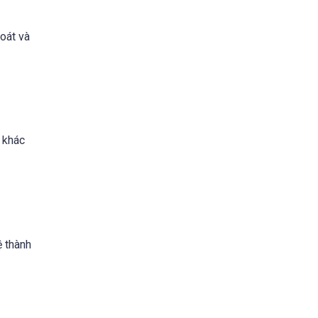
soát và
 khác
ệ thành