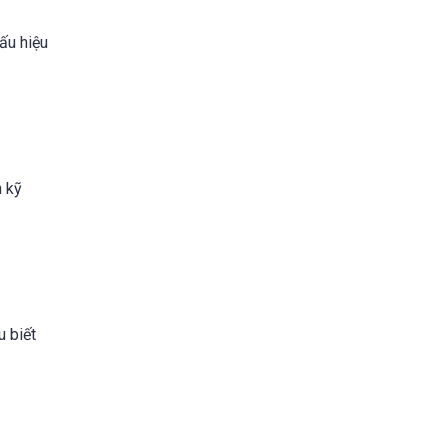
ấu hiệu
n kỹ
u biết