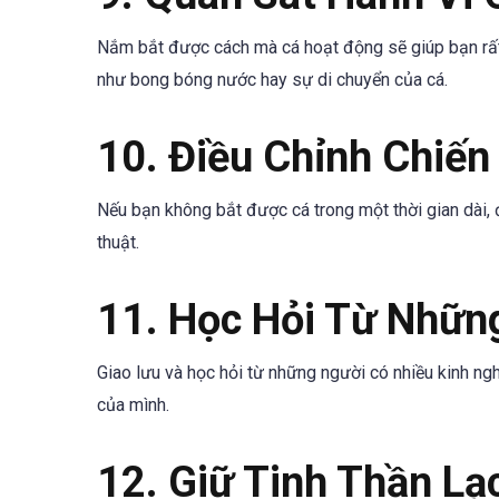
Nắm bắt được cách mà cá hoạt động sẽ giúp bạn rất
như bong bóng nước hay sự di chuyển của cá.
10. Điều Chỉnh Chiến
Nếu bạn không bắt được cá trong một thời gian dài, đ
thuật.
11. Học Hỏi Từ Nhữn
Giao lưu và học hỏi từ những người có nhiều kinh ng
của mình.
12. Giữ Tinh Thần Lạ