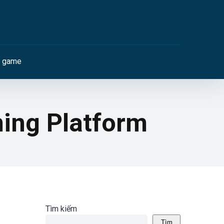
c game
ing Platform
Tìm kiếm
Tìm