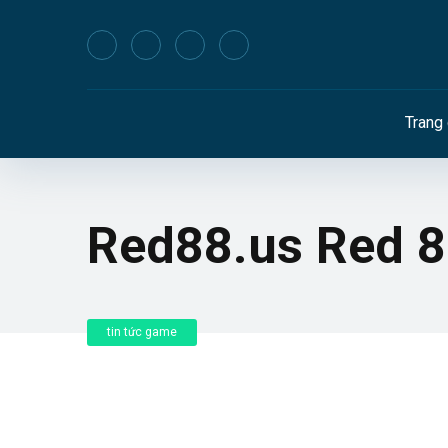
Trang
Red88.us Red 8
tin tức game