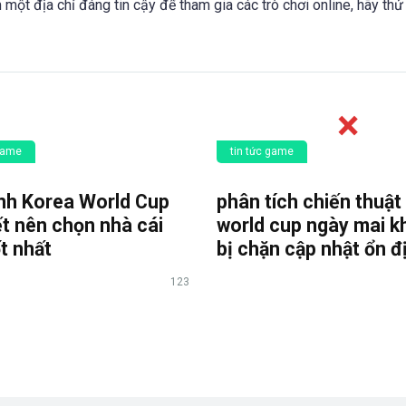
ếm một địa chỉ đáng tin cậy để tham gia các trò chơi online, hãy th
 game
tin tức game
nh Korea World Cup
phân tích chiến thuật
t nên chọn nhà cái
world cup ngày mai 
t nhất
bị chặn cập nhật ổn đ
123