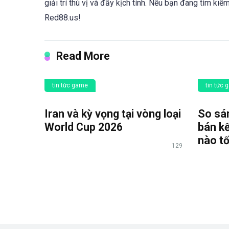
giải trí thú vị và đầy kịch tính. Nếu bạn đang tìm ki
Red88.us!
Read More
tin tức game
tin tức
Iran và kỳ vọng tại vòng loại
So sá
World Cup 2026
bán kế
nào tố
129