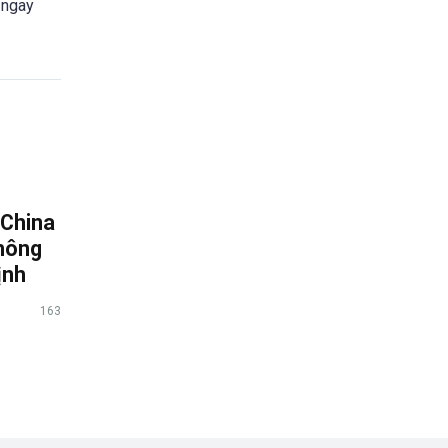
ử ngay
 China
không
ịnh
163