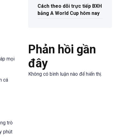
Cách theo dõi trực tiếp BXH
bảng A World Cup hôm nay
Phản hồi gần
đáp mọi
đây
.
Không có bình luận nào để hiển thị.
n cá
ng trò
y phút