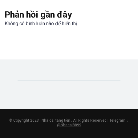
Phản hồi gần đây
Không có bình luận nào để hiển thị.
© Copyright 2023 | Nhà cái tặng tiền . All Rights Reserved | Telegram：
@Nhacai8899