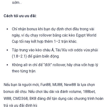
sớm…
Cách tối ưu ưu đãi:
Chỉ nhận bonus khi bạn dự định chơi đều trong vài
ngày, ví dụ chạy rollover bằng các kèo Egypt World
Cup tối nay kết hợp thêm 1–2 trận khác.
Tập trung vào kèo châu Á, Tài/Xỉu với odds vừa phải
(1.8–2.1) để giảm biến động.
Không all-in chỉ để “đốt” rollover, hãy chia vốn hợp lý
theo từng trận.
Nếu bạn là người mới, Fun88, MU88, New88 là lựa chọn
bonus dễ chịu. Nếu chơi lâu dài và đánh volume, 188bet,
W88, CMD368, BK8 đáng để tận dụng các chương trình hoàn
trả và ưu đãi định kỳ.