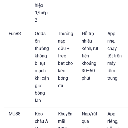
hiệp
1/hiệp
2
Fun88
Odds
Thưởng
Hỗ trợ
App
ổn,
nạp
nhiều
nhẹ,
thường
đầu +
kênh, rút
chạy
không
free
tiền
tốt trên
bị tụt
bet cho
khoảng
máy
mạnh
kèo
30–60
tầm
khi cận
bóng
phút
trung
giờ
đá
bóng
lăn
MU88
Kèo
Khuyến
Nạp/rút
App
châu Á
mãi
qua
riêng,