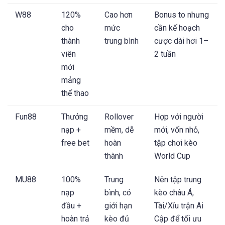
W88
120%
Cao hơn
Bonus to nhưng
cho
mức
cần kế hoạch
thành
trung bình
cược dài hơi 1–
viên
2 tuần
mới
mảng
thể thao
Fun88
Thưởng
Rollover
Hợp với người
nạp +
mềm, dễ
mới, vốn nhỏ,
free bet
hoàn
tập chơi kèo
thành
World Cup
MU88
100%
Trung
Nên tập trung
nạp
bình, có
kèo châu Á,
đầu +
giới hạn
Tài/Xỉu trận Ai
hoàn trả
kèo đủ
Cập để tối ưu