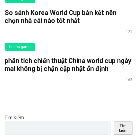
So sánh Korea World Cup bán kết nên
chọn nhà cái nào tốt nhất
124
tin tức game
phân tích chiến thuật China world cup ngày
mai không bị chặn cập nhật ổn định
165
Tìm kiếm
Tìm
kiếm