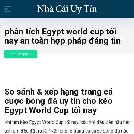
phân tích Egypt world cup tối
nay an toàn hợp pháp đáng tin
tin tức game
So sánh & xếp hạng trang cá
cược bóng đá uy tín cho kèo
Egypt World Cup tối nay
Khi tìm kèo Egypt World Cup tối nay, câu hỏi đầu tiên hầu hết
anh em đều đặt ra là: “Nên chơi ở trang cá cược bóng đá nào