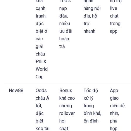
khá
100%
ngân
hỗ trợ
cạnh
nạp
hàng nội
live
tranh,
đầu,
địa, hỗ
chat
đặc
nhiều
trợ
trong
biệt ở
ưu đãi
nhanh
app
các
hoàn
giải
trả
châu
Phi &
World
Cup
New88
Odds
Bonus
Tốc độ
App
châu Á
khá cao
xử lý
giao
tốt,
nhưng
trung
diện dễ
đặc
rollover
bình khá,
nhìn,
biệt
hơi
ổn định
phù
kèo tài
chặt
hợp