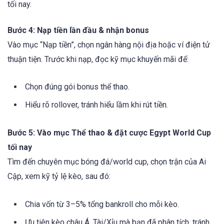
tối nay.
Bước 4: Nạp tiền lần đầu & nhận bonus
Vào mục “Nạp tiền”, chọn ngân hàng nội địa hoặc ví điện tử
thuận tiện. Trước khi nạp, đọc kỹ mục khuyến mãi để:
Chọn đúng gói bonus thể thao.
Hiểu rõ rollover, tránh hiểu lầm khi rút tiền.
Bước 5: Vào mục Thể thao & đặt cược Egypt World Cup
tối nay
Tìm đến chuyên mục bóng đá/world cup, chọn trận của Ai
Cập, xem kỹ tỷ lệ kèo, sau đó:
Chia vốn từ 3–5% tổng bankroll cho mỗi kèo.
Ưu tiên kèo châu Á, Tài/Xỉu mà bạn đã phân tích, tránh