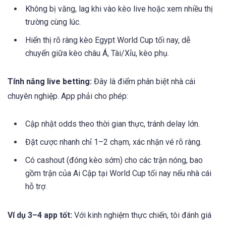
Không bị văng, lag khi vào kèo live hoặc xem nhiều thị
trường cùng lúc.
Hiển thị rõ ràng kèo Egypt World Cup tối nay, dễ
chuyển giữa kèo châu Á, Tài/Xỉu, kèo phụ.
Tính năng live betting:
Đây là điểm phân biệt nhà cái
chuyên nghiệp. App phải cho phép:
Cập nhật odds theo thời gian thực, tránh delay lớn.
Đặt cược nhanh chỉ 1–2 chạm, xác nhận vé rõ ràng.
Có cashout (đóng kèo sớm) cho các trận nóng, bao
gồm trận của Ai Cập tại World Cup tối nay nếu nhà cái
hỗ trợ.
Ví dụ 3–4 app tốt:
Với kinh nghiệm thực chiến, tôi đánh giá