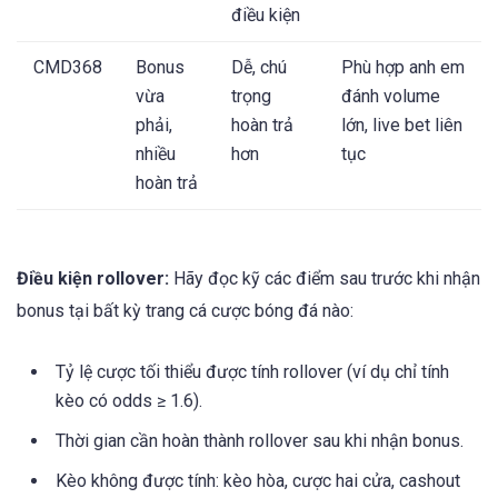
điều kiện
CMD368
Bonus
Dễ, chú
Phù hợp anh em
vừa
trọng
đánh volume
phải,
hoàn trả
lớn, live bet liên
nhiều
hơn
tục
hoàn trả
Điều kiện rollover:
Hãy đọc kỹ các điểm sau trước khi nhận
bonus tại bất kỳ trang cá cược bóng đá nào:
Tỷ lệ cược tối thiểu được tính rollover (ví dụ chỉ tính
kèo có odds ≥ 1.6).
Thời gian cần hoàn thành rollover sau khi nhận bonus.
Kèo không được tính: kèo hòa, cược hai cửa, cashout