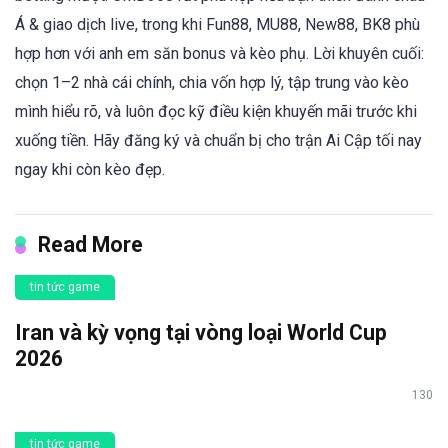
Á & giao dịch live, trong khi Fun88, MU88, New88, BK8 phù
hợp hơn với anh em săn bonus và kèo phụ. Lời khuyên cuối:
chọn 1–2 nhà cái chính, chia vốn hợp lý, tập trung vào kèo
mình hiểu rõ, và luôn đọc kỹ điều kiện khuyến mãi trước khi
xuống tiền. Hãy đăng ký và chuẩn bị cho trận Ai Cập tối nay
ngay khi còn kèo đẹp.
Read More
tin tức game
Iran và kỳ vọng tại vòng loại World Cup
2026
130
tin tức game