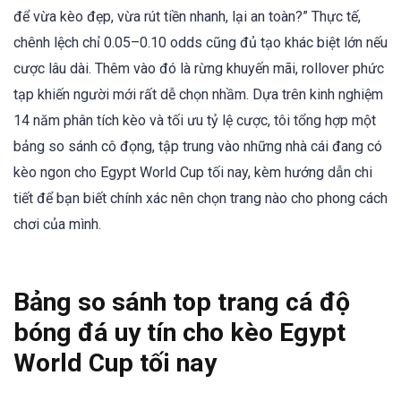
để vừa kèo đẹp, vừa rút tiền nhanh, lại an toàn?” Thực tế,
chênh lệch chỉ 0.05–0.10 odds cũng đủ tạo khác biệt lớn nếu
cược lâu dài. Thêm vào đó là rừng khuyến mãi, rollover phức
tạp khiến người mới rất dễ chọn nhầm. Dựa trên kinh nghiệm
14 năm phân tích kèo và tối ưu tỷ lệ cược, tôi tổng hợp một
bảng so sánh cô đọng, tập trung vào những nhà cái đang có
kèo ngon cho Egypt World Cup tối nay, kèm hướng dẫn chi
tiết để bạn biết chính xác nên chọn trang nào cho phong cách
chơi của mình.
Bảng so sánh top trang cá độ
bóng đá uy tín cho kèo Egypt
World Cup tối nay