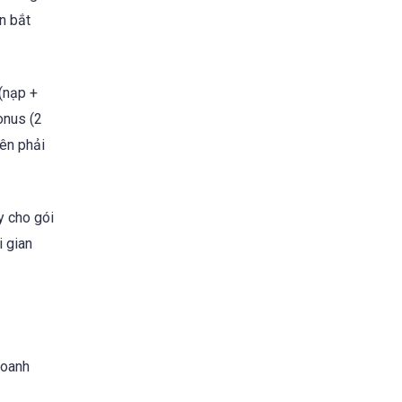
n bắt
 (nạp +
bonus (2
nên phải
y cho gói
i gian
doanh