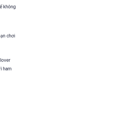
hể không
bạn chơi
llover
vì ham