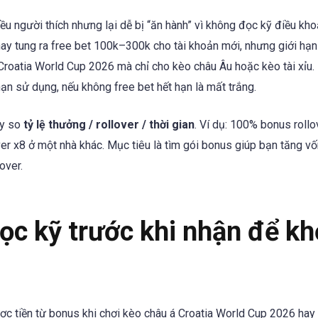
ều người thích nhưng lại dễ bị “ăn hành” vì không đọc kỹ điều kho
ay tung ra free bet 100k–300k cho tài khoản mới, nhưng giới hạn
roatia World Cup 2026 mà chỉ cho kèo châu Âu hoặc kèo tài xỉu.
ạn sử dụng, nếu không free bet hết hạn là mất trắng.
ãy so
tỷ lệ thưởng / rollover / thời gian
. Ví dụ: 100% bonus roll
er x8 ở một nhà khác. Mục tiêu là tìm gói bonus giúp bạn tăng vốn
over.
đọc kỹ trước khi nhận để kh
ược tiền từ bonus khi chơi kèo châu á Croatia World Cup 2026 hay