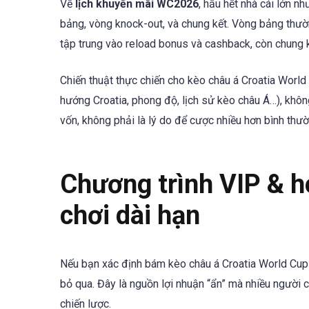
Về
lịch khuyến mãi WC2026
, hầu hết nhà cái lớn n
bảng, vòng knock-out, và chung kết. Vòng bảng thườ
tập trung vào reload bonus và cashback, còn chung kế
Chiến thuật thực chiến cho kèo châu á Croatia Worl
hướng Croatia, phong độ, lịch sử kèo châu Á…), khô
vốn, không phải là lý do để cược nhiều hơn bình thườ
Chương trình VIP & h
chơi dài hạn
Nếu bạn xác định bám kèo châu á Croatia World Cup 
bỏ qua. Đây là nguồn lợi nhuận “ẩn” mà nhiều người 
chiến lược.