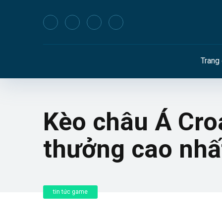
Trang
Kèo châu Á Cro
thưởng cao nhấ
tin tức game