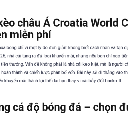
kèo châu Á Croatia World 
ền miễn phí
ùa bóng chỉ vì một lý do đơn giản: không biết cách nhận và tận d
6, nhà cái tung ra đủ loại khuyến mãi, nhưng nếu bạn chỉ nạp tiền
iền thưởng. Vấn đề không phải là nhà cái keo kiệt, mà là người c
n hoàn thành và chiến lược phân bổ vốn. Bài này sẽ đi thẳng vào th
n khuyến mãi thành lợi thế dài hạn thay vì cái bẫy đốt bankroll.
rang cá độ bóng đá – chọn 