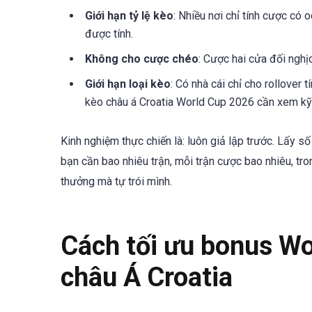
Giới hạn tỷ lệ kèo
: Nhiều nơi chỉ tính cược có
được tính.
Không cho cược chéo
: Cược hai cửa đối nghịc
Giới hạn loại kèo
: Có nhà cái chỉ cho rollover 
kèo châu á Croatia World Cup 2026 cần xem kỹ
Kinh nghiệm thực chiến là: luôn giả lập trước. Lấy số
bạn cần bao nhiêu trận, mỗi trận cược bao nhiêu, tr
thưởng mà tự trói mình.
Cách tối ưu bonus Wo
châu Á Croatia