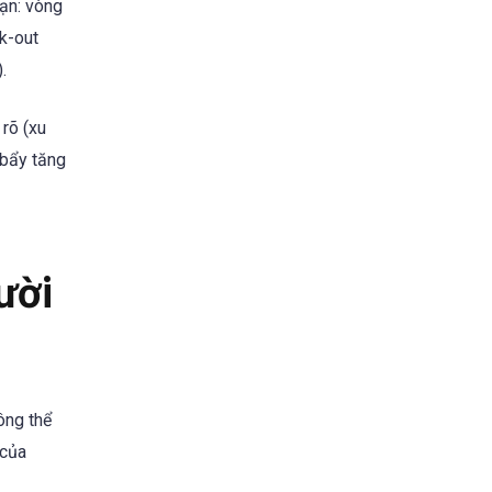
oạn: vòng
k-out
.
rõ (xu
 bẩy tăng
ười
ông thể
 của