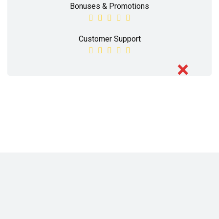
Bonuses & Promotions
Customer Support