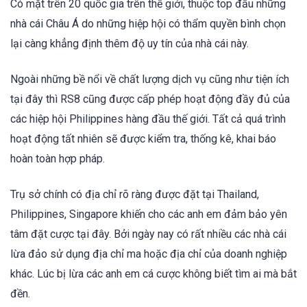
Có mặt trên 20 quốc gia trên thế giới, thuộc top đầu những
nhà cái Châu Á do những hiệp hội có thẩm quyền bình chọn
lại càng khẳng định thêm độ uy tín của nhà cái này.
Ngoài những bề nổi về chất lượng dịch vụ cũng như tiện ích
tại đây thì RS8 cũng được cấp phép hoạt động đầy đủ của
các hiệp hội Philippines hàng đầu thế giới. Tất cả quá trình
hoạt động tất nhiên sẽ được kiểm tra, thống kê, khai báo
hoàn toàn hợp pháp.
Trụ sở chính có địa chỉ rõ ràng được đặt tại Thailand,
Philippines, Singapore khiến cho các anh em đảm bảo yên
tâm đặt cược tại đây. Bởi ngày nay có rất nhiều các nhà cái
lừa đảo sử dụng địa chỉ ma hoặc địa chỉ của doanh nghiệp
khác. Lúc bị lừa các anh em cá cược không biết tìm ai mà bắt
đền.