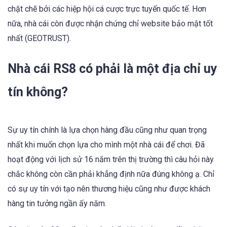
chặt chẽ bởi các hiệp hội cá cược trực tuyến quốc tế. Hơn
nữa, nhà cái còn được nhận chứng chỉ website bảo mật tốt
nhất (GEOTRUST).
Nhà cái RS8 có phải là một địa chỉ uy
tín không?
Sự uy tín chính là lựa chọn hàng đầu cũng như quan trọng
nhất khi muốn chọn lựa cho mình một nhà cái để chơi. Đã
hoạt động với lịch sử 16 năm trên thị trường thì câu hỏi này
chắc không còn cần phải khẳng định nữa đúng không ạ. Chỉ
có sự uy tín với tạo nên thương hiệu cũng như được khách
hàng tin tưởng ngần ấy năm.