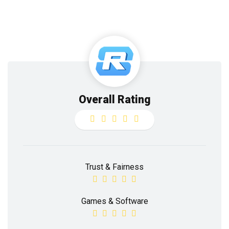
Overall Rating
Trust & Fairness
Games & Software