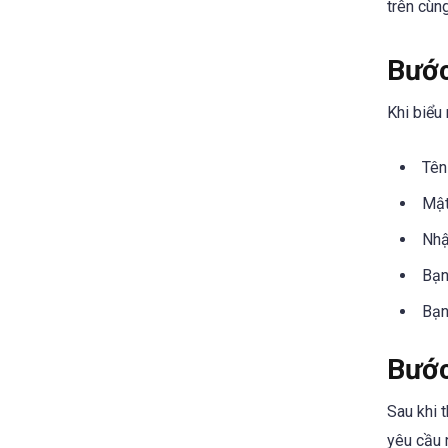
trên cùn
Bước
Khi biểu
Tên
Mật
Nhậ
Bạn
Bạn
Bước
Sau khi 
yêu cầu 