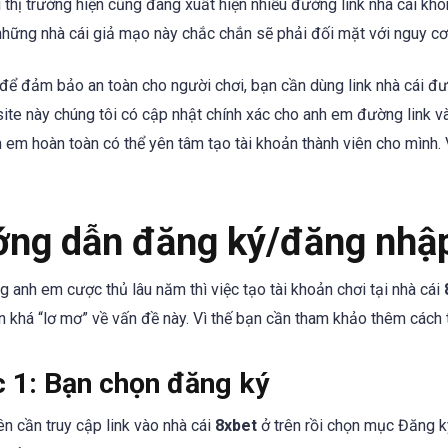
 thị trường hiện cũng đang xuất hiện nhiều đường link nhà cái kh
 những nhà cái giả mạo này chắc chắn sẽ phải đối mặt với nguy cơ
để đảm bảo an toàn cho người chơi, bạn cần dùng link nhà cái đư
ite này chúng tôi có cập nhật chính xác cho anh em đường link v
h em hoàn toàn có thể yên tâm tạo tài khoản thành viên cho mình. 
ng dẫn đăng ký/đăng nhập
g anh em cược thủ lâu năm thì việc tạo tài khoản chơi tại nhà cái
òn khá “lơ mơ” về vấn đề này. Vì thế bạn cần tham khảo thêm cách 
 1: Bạn chọn đăng ký
ên cần truy cập link vào nhà cái
8xbet
ở trên rồi chọn mục Đăng k