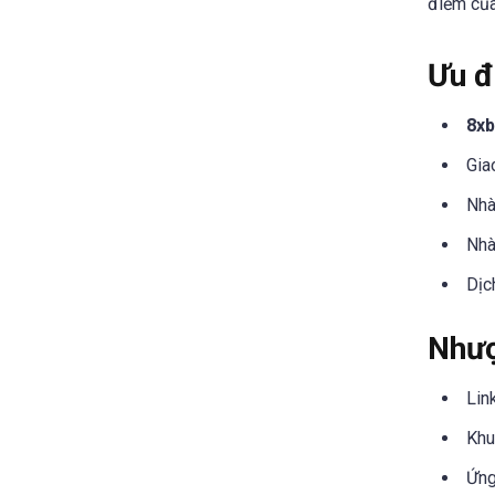
điểm của
Ưu 
8xb
Gia
Nhà
Nhà
Dịc
Như
Lin
Khu
Ứn