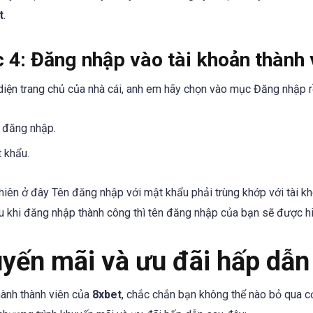
t
.
 4: Đăng nhập vào tài khoản thành 
diện trang chủ của nhà cái, anh em hãy chọn vào mục Đăng nhập rồ
 đăng nhập.
 khẩu.
iên ở đây Tên đăng nhập với mật khẩu phải trùng khớp với tài k
u khi đăng nhập thành công thì tên đăng nhập của bạn sẽ được hiển
yến mãi và ưu đãi hấp dẫn
thành thành viên của
8xbet
, chắc chắn bạn không thể nào bỏ qua cơ