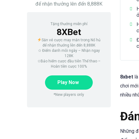
để nhận thưởng lên đến 8,888K
H
ở
H
Tặng thưởng miễn phí
8XBet
c
Đ
Săn vé cược may mắn trong Nổ hủ
để nhận thưởng lên đến 8,888K
c
✩ Điểm danh mỗi ngày – Nhận ngay
128K
✩Bảo hiểm cược đầu tiên Thể thao –
Hoàn tiền cược 100%
8xbet
là
Play Now
chơi mới
nhiều nh
*New players only
Đán
Những đ