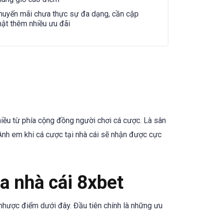
huyến mãi chưa thực sự đa dạng, cần cập
hật thêm nhiều ưu đãi
iều từ phía cộng đồng người chơi cá cược. Là sân
 Anh em khi cá cược tại nhà cái sẽ nhận được cực
a nhà cái 8xbet
nhược điểm dưới đây. Đầu tiên chính là những ưu