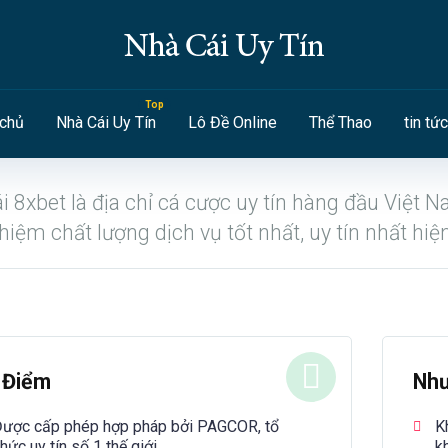
 chủ
Nhà Cái Uy Tín
Lô Đề Online
Thể Thao
tin tứ
i 8xbet là địa chỉ cá cược uy tín hàng đầu Việt 
ghiệm chất lượng dịch vụ tốt nhất, uy tín nhất hiệ
 Điểm
Như
ược cấp phép hợp pháp bởi PAGCOR, tổ
K
hức uy tín số 1 thế giới
k