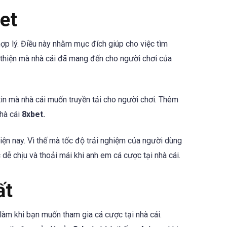
bet
ợp lý. Điều này nhằm mục đích giúp cho việc tìm
n thiện mà nhà cái đã mang đến cho người chơi của
tin mà nhà cái muốn truyền tải cho người chơi. Thêm
nhà cái
8xbet.
hiện nay. Vì thế mà tốc độ trải nghiệm của người dùng
dễ chịu và thoải mái khi anh em cá cược tại nhà cái.
ất
làm khi bạn muốn tham gia cá cược tại nhà cái.