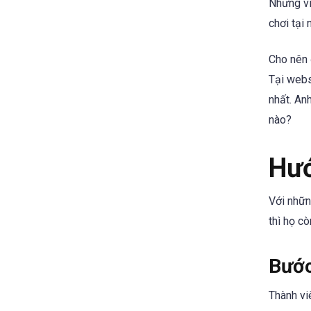
Nhưng vì
chơi tại
Cho nên 
Tại webs
nhất. An
nào?
Hướ
Với nhữn
thì họ c
Bước
Thành vi