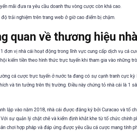
yến mãi đưa ra yêu cầu doanh thu vòng cược còn khá cao.
 độ trải nghiệm trên trang web ở giờ cao điểm bị chậm.
g quan về thương hiệu nhà
 1 đơn vị nhà cái hoạt động trong lĩnh vực cung cấp dịch vụ cá cượ
hội kiếm tiền theo hình thức trực tuyến khi tham gia vào những trò
trường cá cược trực tuyến ở nước ta đang có sự cạnh tranh cực kỳ
ích và tin tưởng trên thị trường. Điều này chứng tỏ nhà cái là 1 s
nh lập vào năm 2018, nhà cái được đăng ký bởi Curacao và tổ 
 Với sự quản lý chặt chẽ và kiểm định khắt khe từ tổ chức chính 
sân chơi hợp pháp và đáp ứng được yêu cầu cá cược mang tính pháp