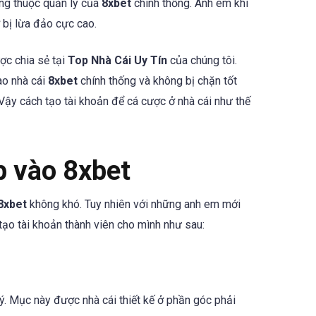
ông thuộc quản lý của
8xbet
chính thống. Anh em khi
 bị lừa đảo cực cao.
ợc chia sẻ tại
Top Nhà Cái Uy Tín
của chúng tôi.
ào nhà cái
8xbet
chính thống và không bị chặn tốt
Vậy cách tạo tài khoản để cá cược ở nhà cái như thế
 vào 8xbet
8xbet
không khó. Tuy nhiên với những anh em mới
tạo tài khoản thành viên cho mình như sau:
ý. Mục này được nhà cái thiết kế ở phần góc phải